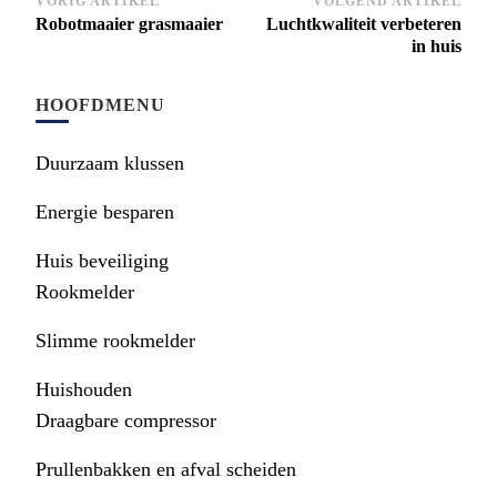
Bericht
VORIG ARTIKEL
VOLGEND ARTIKEL
Robotmaaier grasmaaier
Luchtkwaliteit verbeteren
navigatie
in huis
HOOFDMENU
Duurzaam klussen
Energie besparen
Huis beveiliging
Rookmelder
Slimme rookmelder
Huishouden
Draagbare compressor
Prullenbakken en afval scheiden