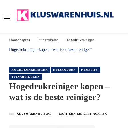
Kluswarenhuis.nl
de online bouwmarkt voor de klusser!
Hoofdpagina
Tuinartikelen
Hogedrukreiniger
Hogedrukreiniger kopen – wat is de beste reiniger?
HOGEDRUKREINIGER
HUISHOUDEN
KLUSTIPS
TUINARTIKELEN
Hogedrukreiniger kopen –
wat is de beste reiniger?
OP
door
KLUSWARENHUIS.NL
LAAT EEN REACTIE ACHTER
HOGEDRUKR
KOPEN