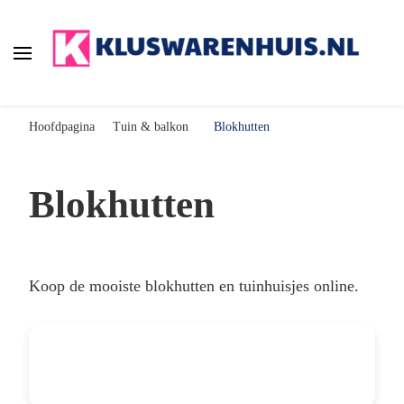
Kluswarenhuis.nl
de online bouwmarkt voor de klusser!
Hoofdpagina
Tuin & balkon
Blokhutten
Blokhutten
Koop de mooiste blokhutten en tuinhuisjes online.