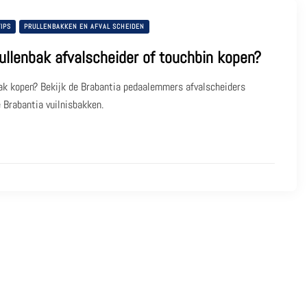
IPS
PRULLENBAKKEN EN AFVAL SCHEIDEN
ullenbak afvalscheider of touchbin kopen?
bak kopen? Bekijk de Brabantia pedaalemmers afvalscheiders
 Brabantia vuilnisbakken.