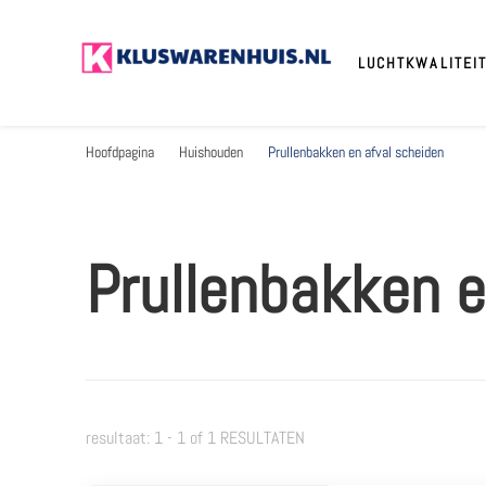
LUCHTKWALITEIT
Kluswarenhuis.nl
de online bouwmarkt voor de klusser!
Hoofdpagina
Huishouden
Prullenbakken en afval scheiden
Prullenbakken e
resultaat: 1 - 1 of 1 RESULTATEN