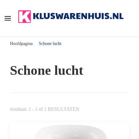
Kluswarenhuis.nl
de online bouwmarkt voor de klusser!
Hoofdpagina
Schone lucht
Schone lucht
resultaat: 1 - 1 of 1 RESULTATEN