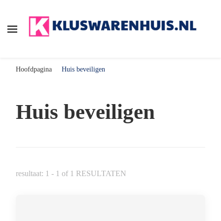
Kluswarenhuis.nl
de online bouwmarkt voor de klusser!
Hoofdpagina
Huis beveiligen
Huis beveiligen
resultaat: 1 - 1 of 1 RESULTATEN